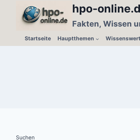
Zum
hpo-online.d
Inhalt
springen
Fakten, Wissen u
Startseite
Hauptthemen
Wissenswer
Suchen