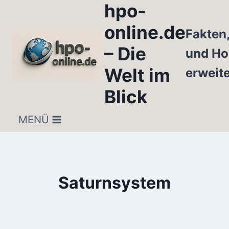
hpo-
Zum
Inhalt
online.de
Fakten
springen
– Die
und Ho
Welt im
erweit
Blick
MENÜ
Saturnsystem