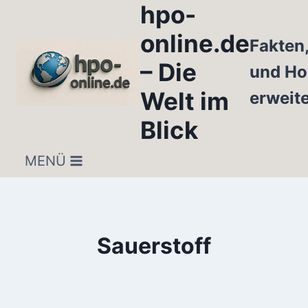
hpo-
Zum
Inhalt
online.de
Fakten
springen
– Die
und Ho
Welt im
erweit
Blick
MENÜ
Sauerstoff