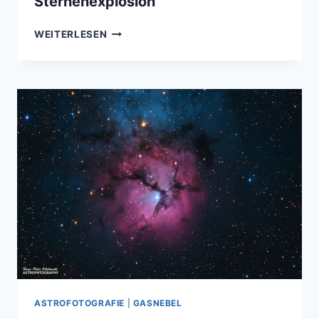
Sternenexplosion
DER
WEITERLESEN
STURMVOGEL
–
EIN
RELIKT
EINER
STERNENEXPLOSION
ASTROFOTOGRAFIE
|
GASNEBEL