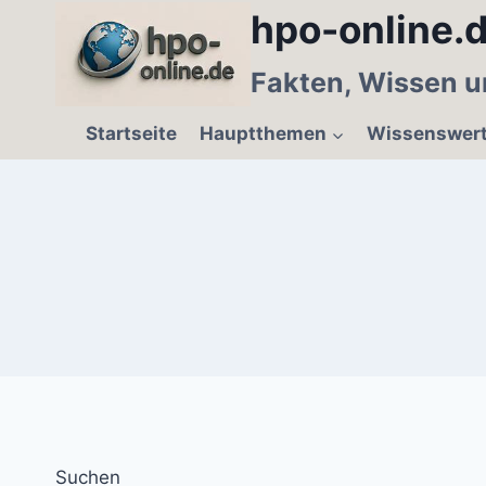
Zum
hpo-online.d
Inhalt
springen
Fakten, Wissen u
Startseite
Hauptthemen
Wissenswer
Suchen