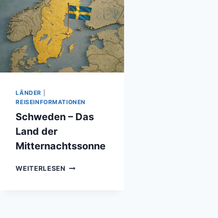
LÄNDER
|
REISEINFORMATIONEN
Schweden – Das
Land der
Mitternachtssonne
SCHWEDEN
WEITERLESEN
–
DAS
LAND
DER
MITTERNACHTSSONNE