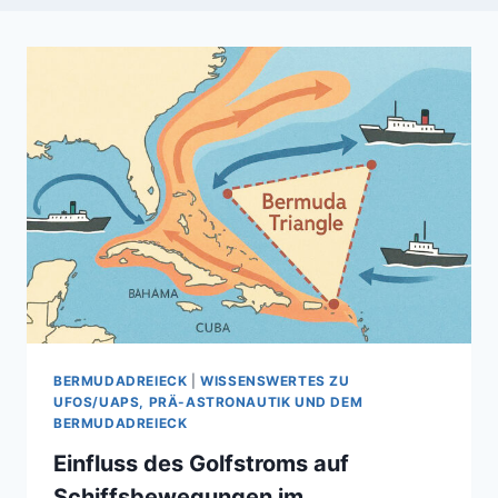
BERMUDADREIECK
|
WISSENSWERTES ZU
UFOS/UAPS, PRÄ-ASTRONAUTIK UND DEM
BERMUDADREIECK
Einfluss des Golfstroms auf
Schiffsbewegungen im