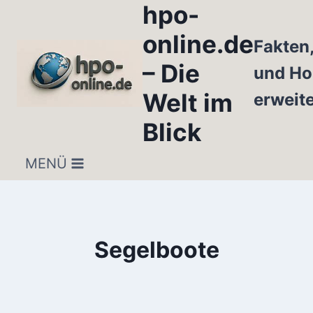
hpo-
Zum
Inhalt
online.de
Fakten
springen
– Die
und Ho
Welt im
erweit
Blick
MENÜ
Segelboote