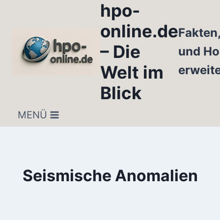
hpo-
Zum
Inhalt
online.de
Fakten
springen
– Die
und Ho
Welt im
erweit
Blick
MENÜ
Seismische Anomalien