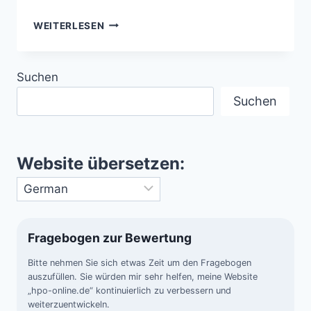
ERDBEBEN-
WEITERLESEN
LICHT
(EARTHQUAKE
LIGHTS
Suchen
–
EQL)
Suchen
–
RÄTSELHAFTE
HIMMELSBLITZE
VOR
Website übersetzen:
DEM
BEBEN
Fragebogen zur Bewertung
Bitte nehmen Sie sich etwas Zeit um den Fragebogen
auszufüllen. Sie würden mir sehr helfen, meine Website
„hpo-online.de“ kontinuierlich zu verbessern und
weiterzuentwickeln.