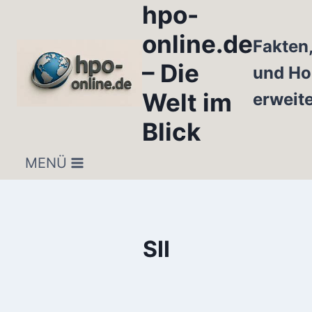
hpo-
Zum
Inhalt
online.de
Fakten
springen
– Die
und Ho
Welt im
erweit
Blick
MENÜ
SII