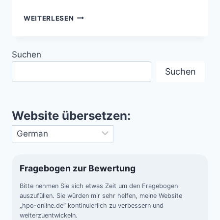
UNIVERSUM
WEITERLESEN
–
EINE
REISE
Suchen
DURCH
RAUM,
Suchen
ZEIT
UND
DIE
GRENZEN
Website übersetzen:
UNSERES
WISSENS
Fragebogen zur Bewertung
Bitte nehmen Sie sich etwas Zeit um den Fragebogen
auszufüllen. Sie würden mir sehr helfen, meine Website
„hpo-online.de“ kontinuierlich zu verbessern und
weiterzuentwickeln.