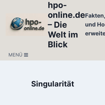
hpo-
Zum
Inhalt
online.de
Fakten
springen
– Die
und Ho
Welt im
erweit
Blick
MENÜ
Singularität