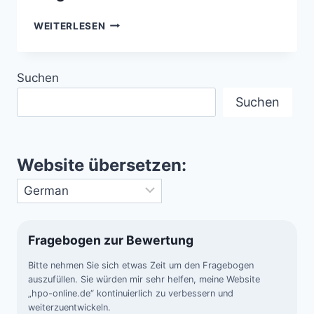
GEWALTIGE
WEITERLESEN
ERUPTION
AUF
DER
Suchen
SONNE
–
Suchen
DER
STÄRKSTE
SONNENSTURM
DER
Website übersetzen:
ERDGESCHICHTE
Fragebogen zur Bewertung
Bitte nehmen Sie sich etwas Zeit um den Fragebogen
auszufüllen. Sie würden mir sehr helfen, meine Website
„hpo-online.de“ kontinuierlich zu verbessern und
weiterzuentwickeln.