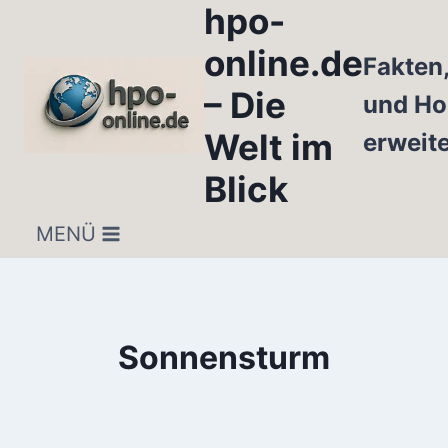
hpo-
Zum
Inhalt
online.de
Fakten
springen
– Die
und Ho
Welt im
erweit
Blick
MENÜ
Sonnensturm