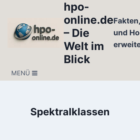
hpo-
Zum
Inhalt
online.de
Fakten
springen
– Die
und Ho
Welt im
erweit
Blick
MENÜ
Spektralklassen