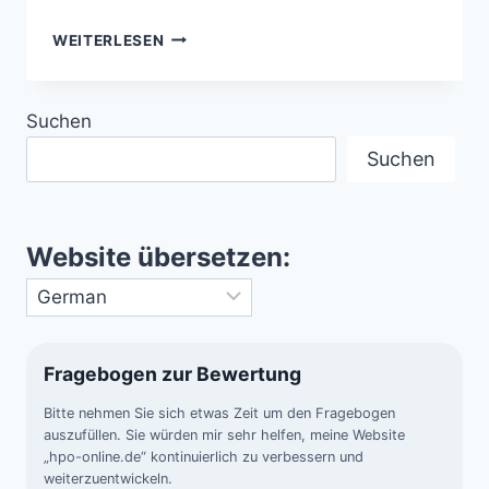
LANDKARTE
WEITERLESEN
DER
UNENDLICHKEIT
–
Suchen
DAS
HERTZSPRUNG-
Suchen
RUSSELL-
DIAGRAMM
UND
DIE
Website übersetzen:
EVOLUTION
DER
STERNE
Fragebogen zur Bewertung
Bitte nehmen Sie sich etwas Zeit um den Fragebogen
auszufüllen. Sie würden mir sehr helfen, meine Website
„hpo-online.de“ kontinuierlich zu verbessern und
weiterzuentwickeln.