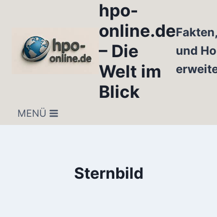
hpo-
Zum
Inhalt
online.de
Fakten
springen
– Die
und Ho
Welt im
erweit
Blick
MENÜ
Sternbild