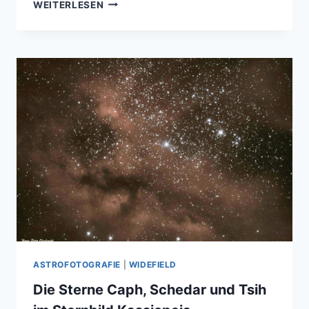
STERNBILD
WEITERLESEN
SCHWAN
–
ELEGANZ
IM
STERNENMEER
ASTROFOTOGRAFIE
|
WIDEFIELD
Die Sterne Caph, Schedar und Tsih