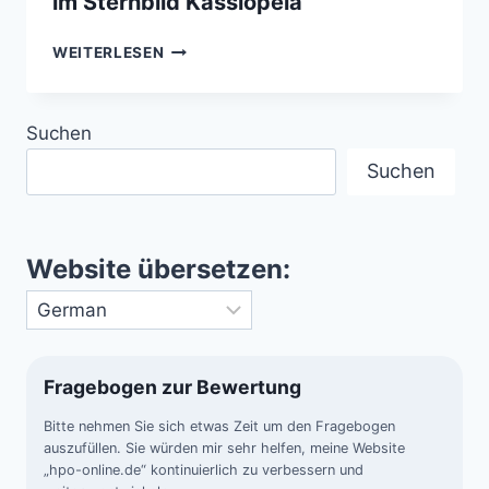
im Sternbild Kassiopeia
DIE
WEITERLESEN
STERNE
CAPH,
SCHEDAR
Suchen
UND
TSIH
Suchen
IM
STERNBILD
KASSIOPEIA
Website übersetzen:
Fragebogen zur Bewertung
Bitte nehmen Sie sich etwas Zeit um den Fragebogen
auszufüllen. Sie würden mir sehr helfen, meine Website
„hpo-online.de“ kontinuierlich zu verbessern und