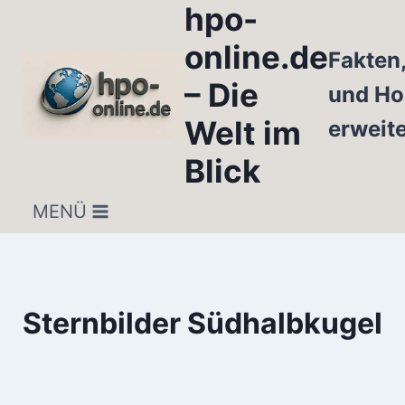
hpo-
Zum
Inhalt
online.de
Fakten
springen
– Die
und Ho
Welt im
erweit
Blick
MENÜ
Sternbilder Südhalbkugel