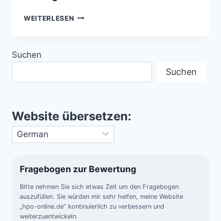
DIE
WEITERLESEN
STERNBILDER
DER
SÜDHALBKUGEL
Suchen
–
DER
Suchen
SÜDEN
ZEIGT,
WAS
DER
Website übersetzen:
NORDEN
VERBIRGT
Fragebogen zur Bewertung
Bitte nehmen Sie sich etwas Zeit um den Fragebogen
auszufüllen. Sie würden mir sehr helfen, meine Website
„hpo-online.de“ kontinuierlich zu verbessern und
weiterzuentwickeln.