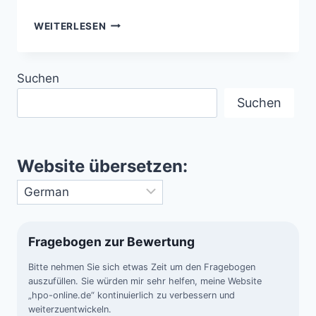
LANDKARTE
WEITERLESEN
DER
UNENDLICHKEIT
–
Suchen
DAS
HERTZSPRUNG-
Suchen
RUSSELL-
DIAGRAMM
UND
DIE
Website übersetzen:
EVOLUTION
DER
STERNE
Fragebogen zur Bewertung
Bitte nehmen Sie sich etwas Zeit um den Fragebogen
auszufüllen. Sie würden mir sehr helfen, meine Website
„hpo-online.de“ kontinuierlich zu verbessern und
weiterzuentwickeln.