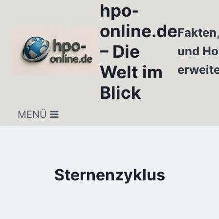
hpo-
Zum
Inhalt
online.de
Fakten
springen
– Die
und Ho
Welt im
erweit
Blick
MENÜ
Sternenzyklus