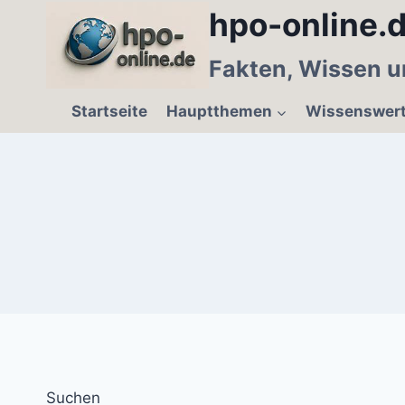
Zum
hpo-online.d
Inhalt
springen
Fakten, Wissen u
Startseite
Hauptthemen
Wissenswer
Suchen