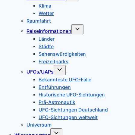
Klima
Wetter
Raumfahrt
Untermenü
Reiseinformationen
umschalten
Länder
Städte
Sehenswürdigkeiten
Freizeitparks
Untermenü
UFOs/UAPs
umschalten
Bekannteste UFO-Fälle
Entführungen
Historische UFO-Sichtungen
Prä-Astronautik
UFO-Sichtungen Deutschland
UFO-Sichtungen weltweit
Universum
Untermenü
Wissenswertes