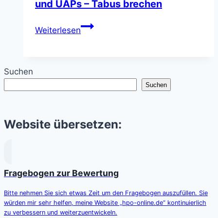
und UAPs – Tabus brechen
Stigmatisierung
Weiterlesen
des
Themas
UFOs
Suchen
und
Suchen
UAPs
–
Tabus
Website übersetzen:
brechen
Fragebogen zur Bewertung
Bitte nehmen Sie sich etwas Zeit um den Fragebogen auszufüllen. Sie
würden mir sehr helfen, meine Website „hpo-online.de“ kontinuierlich
zu verbessern und weiterzuentwickeln.