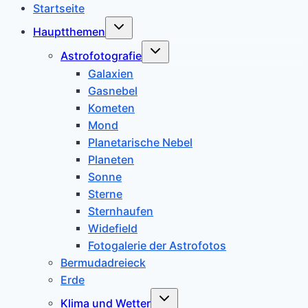
Startseite
Untermenü
Hauptthemen
umschalten
Untermenü
Astrofotografie
umschalten
Galaxien
Gasnebel
Kometen
Mond
Planetarische Nebel
Planeten
Sonne
Sterne
Sternhaufen
Widefield
Fotogalerie der Astrofotos
Bermudadreieck
Erde
Untermenü
Klima und Wetter
umschalten