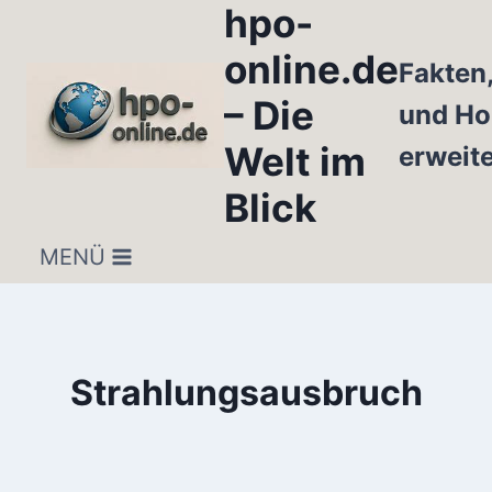
hpo-
Zum
Inhalt
online.de
Fakten
springen
– Die
und Ho
Welt im
erweit
Blick
MENÜ
Strahlungsausbruch