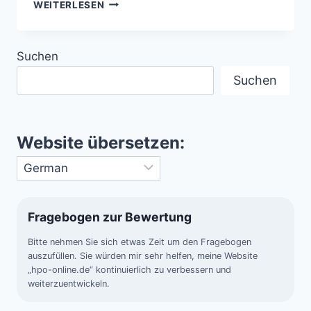
TODESKAMPF
WEITERLESEN
EINES
STERNS
IM
Suchen
ALL,
DER
Suchen
HELL
WIE
TAUSEND
SONNEN
Website übersetzen:
LEUCHTET
Fragebogen zur Bewertung
Bitte nehmen Sie sich etwas Zeit um den Fragebogen
auszufüllen. Sie würden mir sehr helfen, meine Website
„hpo-online.de“ kontinuierlich zu verbessern und
weiterzuentwickeln.