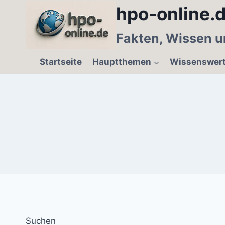
Zum
hpo-online.d
Inhalt
springen
Fakten, Wissen u
Startseite
Hauptthemen
Wissenswer
Suchen