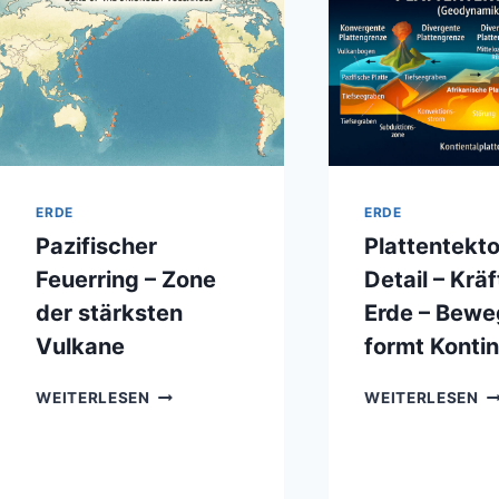
ERDE
ERDE
Pazifischer
Plattentekto
Feuerring – Zone
Detail – Krä
der stärksten
Erde – Bew
Vulkane
formt Konti
PAZIFISCHER
PL
WEITERLESEN
WEITERLESEN
FEUERRING
IM
–
DE
ZONE
–
DER
KR