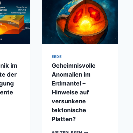
ERDE
nik im
Geheimnisvolle
fte der
Anomalien im
egung
Erdmantel –
nente
Hinweise auf
versunkene
ATTENTEKTONIK
tektonische
TAIL
Platten?
ÄFTE
GEHEIMNISVOLLE
WEITERLESEN