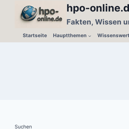
Zum
hpo-online.d
Inhalt
springen
Fakten, Wissen u
Startseite
Hauptthemen
Wissenswer
Suchen