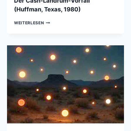
Der Cash-Landrum-Vorfall
(Huffman, Texas, 1980)
DER
WEITERLESEN
CASH-
LANDRUM-
VORFALL
(HUFFMAN,
TEXAS,
1980)