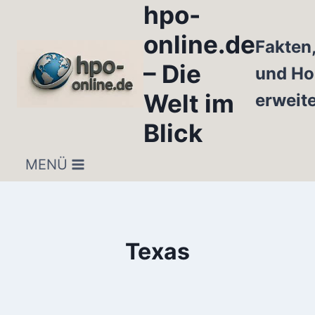
hpo-
Zum
Inhalt
online.de
Fakten
springen
– Die
und Ho
Welt im
erweit
Blick
MENÜ
Texas