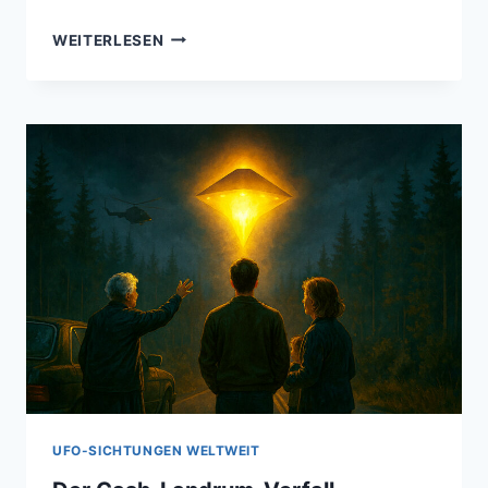
LEVELLAND
WEITERLESEN
UFO-
FALL
–
ALS
AUTOS
STEHEN
BLIEBEN
UND
DER
HIMMEL
LEUCHTETE
UFO-SICHTUNGEN WELTWEIT