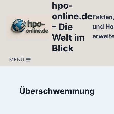
hpo-
Zum
Inhalt
online.de
Fakten
springen
– Die
und Ho
Welt im
erweit
Blick
MENÜ
Überschwemmung