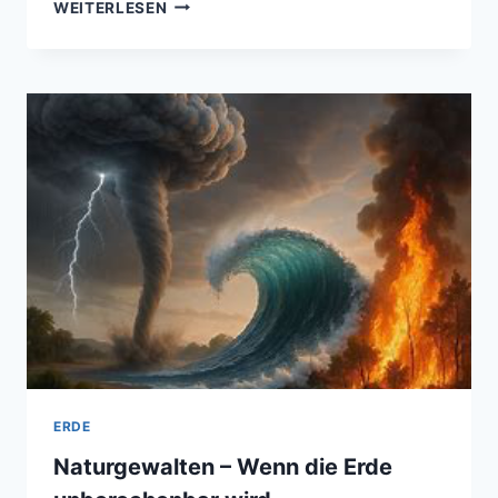
WIRBELSTÜRME
WEITERLESEN
–
DIE
KRAFT
DER
NATUR
IN
BEWEGUNG
ERDE
Naturgewalten – Wenn die Erde