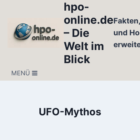
hpo-
Zum
Inhalt
online.de
Fakten
springen
– Die
und Ho
Welt im
erweit
Blick
MENÜ
UFO-Mythos