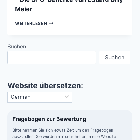
Meier
ZWISCHEN
WEITERLESEN
WAHRHEIT
UND
TÄUSCHUNG
Suchen
–
DIE
Suchen
UFO-
BERICHTE
VON
EDUARD
Website übersetzen:
BILLY
MEIER
Fragebogen zur Bewertung
Bitte nehmen Sie sich etwas Zeit um den Fragebogen
auszufüllen. Sie würden mir sehr helfen, meine Website