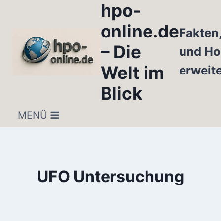
hpo-
Zum
Inhalt
online.de
Fakten
springen
– Die
und Ho
Welt im
erweit
Blick
MENÜ
UFO Untersuchung