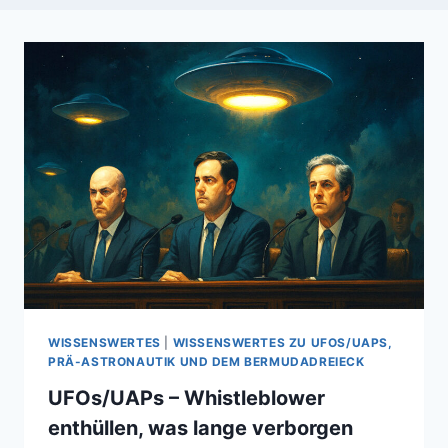
WISSENSWERTES
|
WISSENSWERTES ZU UFOS/UAPS,
PRÄ-ASTRONAUTIK UND DEM BERMUDADREIECK
UFOs/UAPs – Whistleblower
enthüllen, was lange verborgen