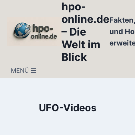
hpo-
Zum
Inhalt
online.de
Fakten
springen
– Die
und Ho
Welt im
erweit
Blick
MENÜ
UFO-Videos