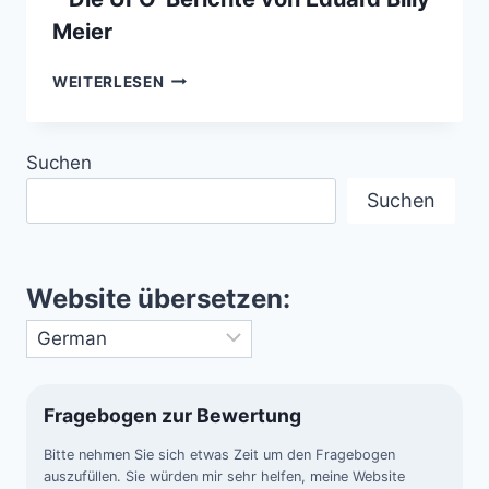
Meier
ZWISCHEN
WEITERLESEN
WAHRHEIT
UND
TÄUSCHUNG
Suchen
–
DIE
Suchen
UFO-
BERICHTE
VON
EDUARD
Website übersetzen:
BILLY
MEIER
Fragebogen zur Bewertung
Bitte nehmen Sie sich etwas Zeit um den Fragebogen
auszufüllen. Sie würden mir sehr helfen, meine Website