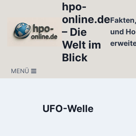
hpo-
Zum
Inhalt
online.de
Fakten
springen
– Die
und Ho
Welt im
erweit
Blick
MENÜ
UFO-Welle