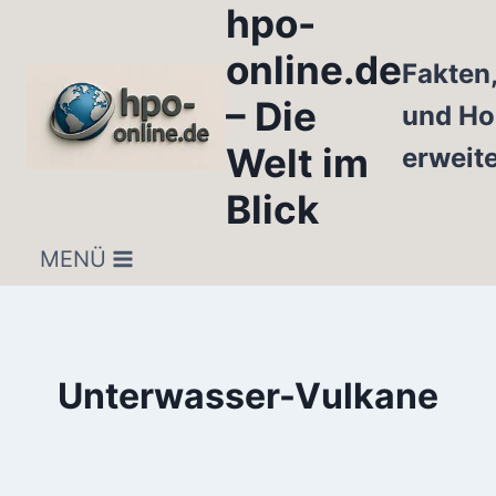
hpo-
Zum
Inhalt
online.de
Fakten
springen
– Die
und Ho
Welt im
erweit
Blick
MENÜ
Unterwasser-Vulkane