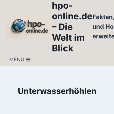
hpo-
Zum
Inhalt
online.de
Fakten
springen
– Die
und Ho
Welt im
erweit
Blick
MENÜ
Unterwasserhöhlen