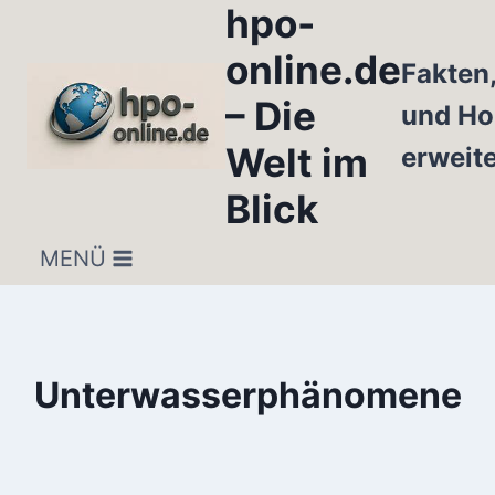
hpo-
Zum
Inhalt
online.de
Fakten
springen
– Die
und Ho
Welt im
erweit
Blick
MENÜ
Unterwasserphänomene