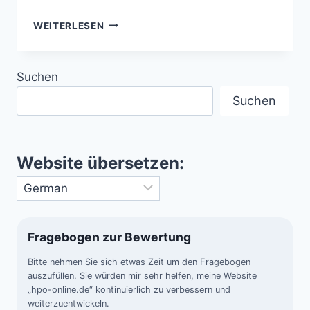
UNBEKANNTER
WEITERLESEN
OZEAN
–
ÜBER
Suchen
80
%
Suchen
DER
OZEANE
DER
ERDE
Website übersetzen:
SIND
UNERFORSCHT
Fragebogen zur Bewertung
Bitte nehmen Sie sich etwas Zeit um den Fragebogen
auszufüllen. Sie würden mir sehr helfen, meine Website
„hpo-online.de“ kontinuierlich zu verbessern und
weiterzuentwickeln.