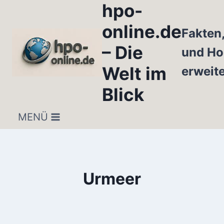
hpo-
Zum
Inhalt
online.de
Fakten
springen
– Die
und Ho
Welt im
erweit
Blick
MENÜ
Urmeer