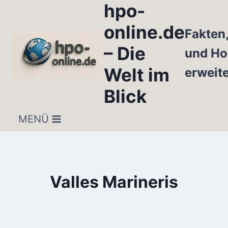
hpo-
Zum
Inhalt
online.de
Fakten
springen
– Die
und Ho
Welt im
erweit
Blick
MENÜ
Valles Marineris