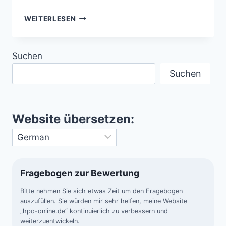
DIE
WEITERLESEN
GRÖSSTEN I
MPAKT K
RATER D
Suchen
ER E
RDE –
Suchen
D
IE N
ARBEN D
ES K
Website übersetzen:
OSMOS A
UF D
ER E
RDE
Fragebogen zur Bewertung
Bitte nehmen Sie sich etwas Zeit um den Fragebogen
auszufüllen. Sie würden mir sehr helfen, meine Website
„hpo-online.de“ kontinuierlich zu verbessern und
weiterzuentwickeln.