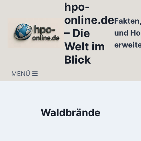
hpo-
Zum
Inhalt
online.de
Fakten
springen
– Die
und Ho
Welt im
erweit
Blick
MENÜ
Waldbrände