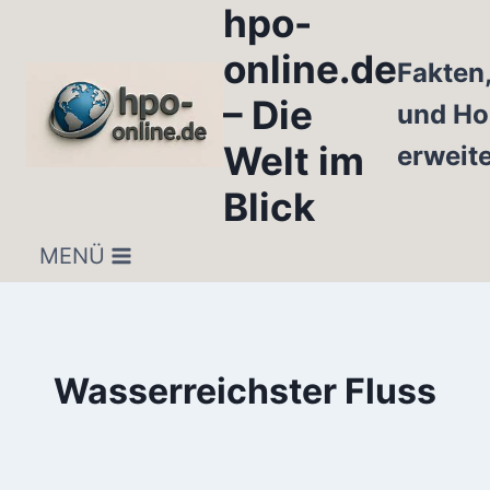
hpo-
Zum
Inhalt
online.de
Fakten
springen
– Die
und Ho
Welt im
erweit
Blick
MENÜ
Wasserreichster Fluss