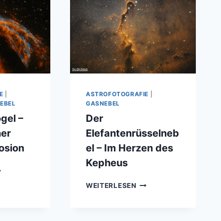
E
|
ASTROFOTOGRAFIE
|
EBEL
GASNEBEL
gel –
Der
ner
Elefantenrüsselneb
osion
el – Im Herzen des
Kepheus
ER
TURMVOGEL
DER
WEITERLESEN
ELEFANTENRÜSSELNEB
N
–
LIKT
IM
NER