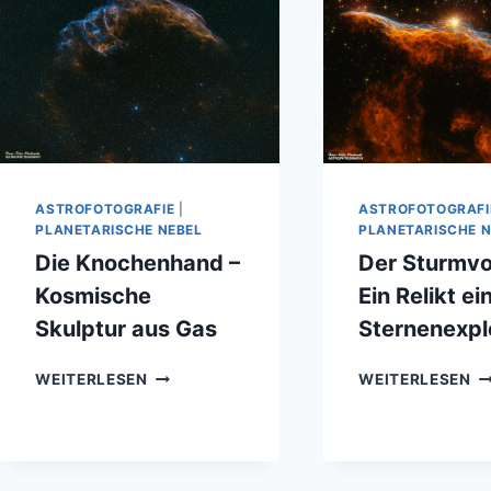
ASTROFOTOGRAFIE
|
ASTROFOTOGRAFI
PLANETARISCHE NEBEL
PLANETARISCHE N
Die Knochenhand –
Der Sturmvo
Kosmische
Ein Relikt ei
Skulptur aus Gas
Sternenexpl
DIE
D
WEITERLESEN
WEITERLESEN
KNOCHENHAND
S
–
–
KOSMISCHE
EI
SKULPTUR
RE
AUS
EI