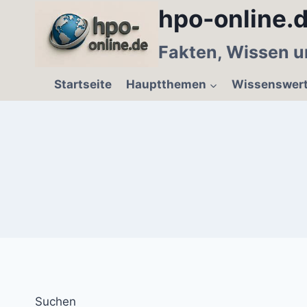
Zum
hpo-online.d
Inhalt
springen
Fakten, Wissen u
Startseite
Hauptthemen
Wissenswer
Suchen