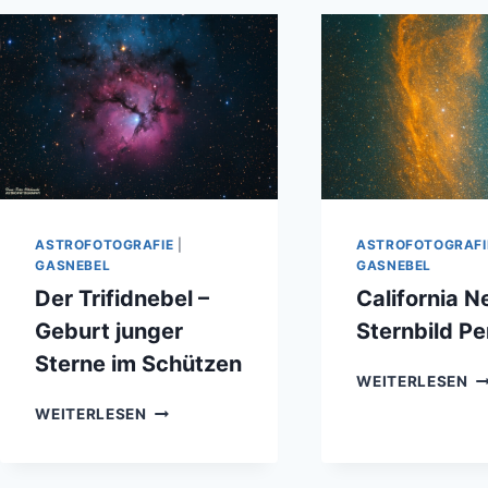
GAS
ST
ASTROFOTOGRAFIE
|
ASTROFOTOGRAFI
GASNEBEL
GASNEBEL
Der Trifidnebel –
California N
Geburt junger
Sternbild P
Sterne im Schützen
CA
WEITERLESEN
NE
DER
WEITERLESEN
IM
TRIFIDNEBEL
ST
–
PE
GEBURT