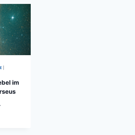
HERZEN
ERNENEXPLOSION
DES
KEPHEUS
E
|
ebel im
erseus
LIFORNIA
BEL
ERNBILD
RSEUS