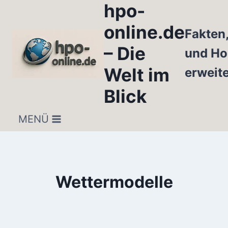
hpo-
Zum
Inhalt
online.de
Fakten
springen
– Die
und Ho
Welt im
erweit
Blick
MENÜ
Wettermodelle