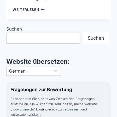
GROSSE W
WEITERLESEN
ETTERDIENSTE D
ER W
ELT –
Suchen
G
LOBALE D
Suchen
ATEN, P
RÄZISE V
ORHERSAGEN, V
ERLÄSSLICHER S
Website übersetzen:
CHUTZ
Fragebogen zur Bewertung
Bitte nehmen Sie sich etwas Zeit um den Fragebogen
auszufüllen. Sie würden mir sehr helfen, meine Website
„hpo-online.de“ kontinuierlich zu verbessern und
weiterzuentwickeln.