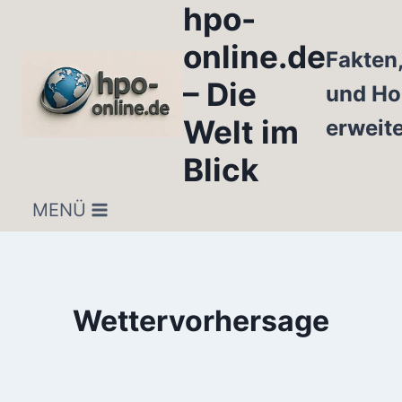
hpo-
Zum
Inhalt
online.de
Fakten
springen
– Die
und Ho
Welt im
erweit
Blick
MENÜ
Wettervorhersage