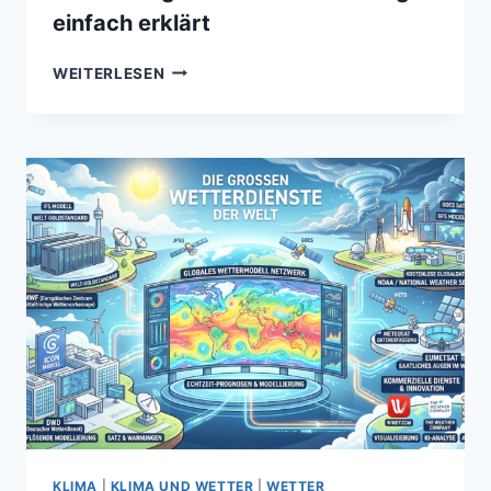
einfach erklärt
WIE
WEITERLESEN
ENTSTEHT
EINE
WETTERVORHERSAGE?
–
DIE
ENTSTEHUNG
VON
WETTERVORHERSAGEN
EINFACH
ERKLÄRT
KLIMA
|
KLIMA UND WETTER
|
WETTER