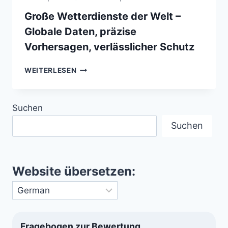
Große Wetterdienste der Welt –
Globale Daten, präzise
Vorhersagen, verlässlicher Schutz
GROSSE W
WEITERLESEN
ETTERDIENSTE D
ER W
ELT –
Suchen
G
LOBALE D
Suchen
ATEN, P
RÄZISE V
ORHERSAGEN, V
ERLÄSSLICHER S
Website übersetzen:
CHUTZ
Fragebogen zur Bewertung