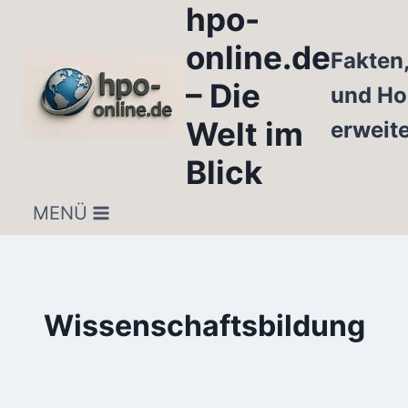
hpo-
Zum
Inhalt
online.de
Fakten
springen
– Die
und Ho
Welt im
erweit
Blick
MENÜ
Wissenschaftsbildung