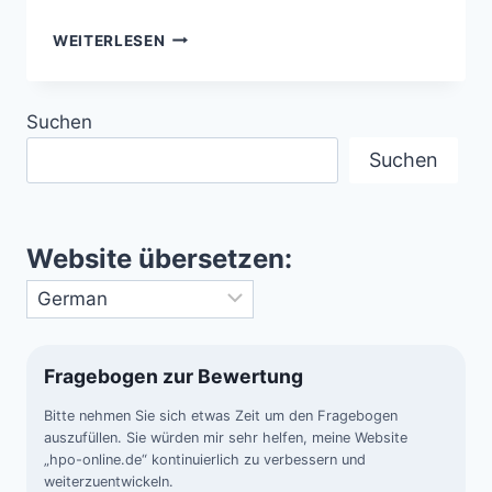
LANDKARTE
WEITERLESEN
DER
UNENDLICHKEIT
–
Suchen
DAS
HERTZSPRUNG-
Suchen
RUSSELL-
DIAGRAMM
UND
DIE
Website übersetzen:
EVOLUTION
DER
STERNE
Fragebogen zur Bewertung
Bitte nehmen Sie sich etwas Zeit um den Fragebogen
auszufüllen. Sie würden mir sehr helfen, meine Website
„hpo-online.de“ kontinuierlich zu verbessern und
weiterzuentwickeln.