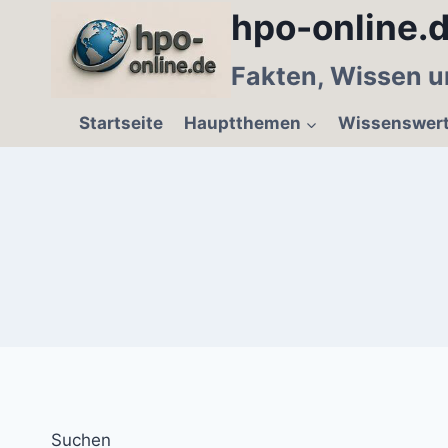
Zum
hpo-online.d
Inhalt
springen
Fakten, Wissen u
Startseite
Hauptthemen
Wissenswer
Suchen