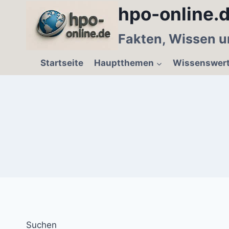
Zum
hpo-online.d
Inhalt
springen
Fakten, Wissen u
Startseite
Hauptthemen
Wissenswer
Suchen