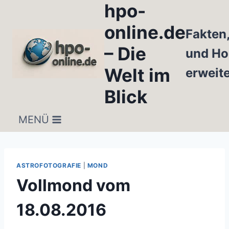
hpo-
Zum
Inhalt
online.de
Fakten
springen
– Die
und Ho
Welt im
erweit
Blick
MENÜ
ASTROFOTOGRAFIE
|
MOND
Vollmond vom
18.08.2016