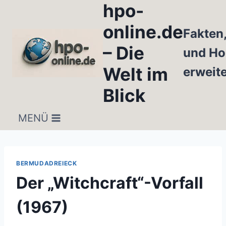
hpo-
Zum
Inhalt
online.de
Fakten
springen
– Die
und Ho
Welt im
erweit
Blick
MENÜ
BERMUDADREIECK
Der „Witchcraft“-Vorfall
(1967)