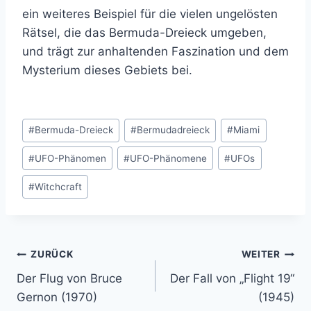
ein weiteres Beispiel für die vielen ungelösten
Rätsel, die das Bermuda-Dreieck umgeben,
und trägt zur anhaltenden Faszination und dem
Mysterium dieses Gebiets bei.
Schlagworte:
#
Bermuda-Dreieck
#
Bermudadreieck
#
Miami
#
UFO-Phänomen
#
UFO-Phänomene
#
UFOs
#
Witchcraft
Beitragsnavigation
ZURÜCK
WEITER
Der Flug von Bruce
Der Fall von „Flight 19“
Gernon (1970)
(1945)