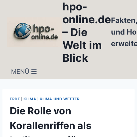
hpo-
Zum
Inhalt
online.de
Fakten
springen
– Die
und Ho
Welt im
erweit
Blick
MENÜ
ERDE
|
KLIMA
|
KLIMA UND WETTER
Die Rolle von
Korallenriffen als