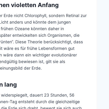
inen violetten Anfang
 Erde nicht Chlorophyll, sondern Retinal zur
 Licht anders und könnte dem jungen
e frühen Ozeane könnten daher in
päter entwickelten sich Organismen, die
ünten“. Diese Theorie berücksichtigt, dass
mit wäre es für frühe Lebensformen gut
n wäre dann ein wichtiger evolutionärer
dgültig bewiesen ist, gilt sie als
heinungsbild der Erde.
en lang
on widerspiegelt, dauert 23 Stunden, 56
en-Tag entsteht durch die gleichzeitige
e Erde sich dreht, bewegt sie sich auch