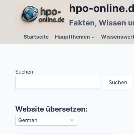
Zum
hpo-online.d
Inhalt
springen
Fakten, Wissen u
Startseite
Hauptthemen
Wissenswer
Suchen
Suchen
Website übersetzen: