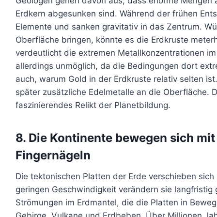
Geologen gehen davon aus, dass enorme Mengen a
Erdkern abgesunken sind. Während der frühen Ent
Elemente und sanken gravitativ in das Zentrum. W
Oberfläche bringen, könnte es die Erdkruste meter
verdeutlicht die extremen Metallkonzentrationen im
allerdings unmöglich, da die Bedingungen dort extre
auch, warum Gold in der Erdkruste relativ selten i
später zusätzliche Edelmetalle an die Oberfläche. Di
faszinierendes Relikt der Planetbildung.
8. Die Kontinente bewegen sich mit
Fingernägeln
Die tektonischen Platten der Erde verschieben sich 
geringen Geschwindigkeit verändern sie langfristig
Strömungen im Erdmantel, die die Platten in Bew
Gebirge, Vulkane und Erdbeben. Über Millionen Ja