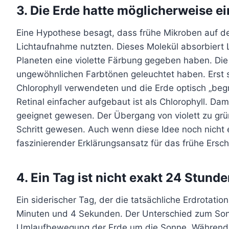
3. Die Erde hatte möglicherweise e
Eine Hypothese besagt, dass frühe Mikroben auf der
Lichtaufnahme nutzten. Dieses Molekül absorbiert
Planeten eine violette Färbung gegeben haben. Di
ungewöhnlichen Farbtönen geleuchtet haben. Erst s
Chlorophyll verwendeten und die Erde optisch „begr
Retinal einfacher aufgebaut ist als Chlorophyll. Da
geeignet gewesen. Der Übergang von violett zu grü
Schritt gewesen. Auch wenn diese Idee noch nicht en
faszinierender Erklärungsansatz für das frühe Ersc
4. Ein Tag ist nicht exakt 24 Stund
Ein siderischer Tag, der die tatsächliche Erdrotati
Minuten und 4 Sekunden. Der Unterschied zum Sonn
Umlaufbewegung der Erde um die Sonne. Während di