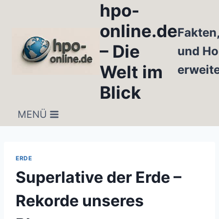
hpo-
Zum
Inhalt
online.de
Fakten
springen
– Die
und Ho
Welt im
erweit
Blick
MENÜ
ERDE
Superlative der Erde –
Rekorde unseres