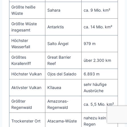
Größte heiße
Sahara
ca. 9 Mio. km²
Wüste
Größte Wüste
Antarktis
ca. 14 Mio. km²
insgesamt
Höchster
Salto Ángel
979 m
Wasserfall
Größtes
Great Barrier
über 2.300 km
Korallenriff
Reef
Höchster Vulkan
Ojos del Salado
6.893 m
sehr häufige
Aktivster Vulkan
Kīlauea
Ausbrüche
Größter
Amazonas-
ca. 5,5 Mio. km²
Regenwald
Regenwald
nahezu kein
Trockenster Ort
Atacama-Wüste
Regen