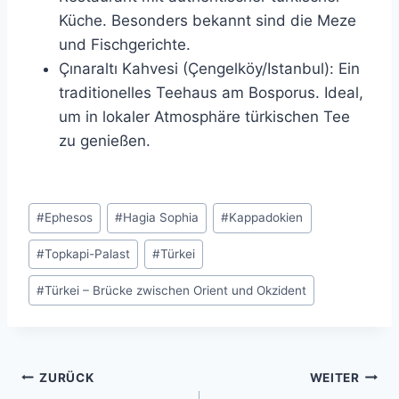
Küche. Besonders bekannt sind die Meze
und Fischgerichte.
Çınaraltı Kahvesi (Çengelköy/Istanbul): Ein
traditionelles Teehaus am Bosporus. Ideal,
um in lokaler Atmosphäre türkischen Tee
zu genießen.
Schlagworte:
#
Ephesos
#
Hagia Sophia
#
Kappadokien
#
Topkapi-Palast
#
Türkei
#
Türkei – Brücke zwischen Orient und Okzident
Beitragsnavigation
ZURÜCK
WEITER