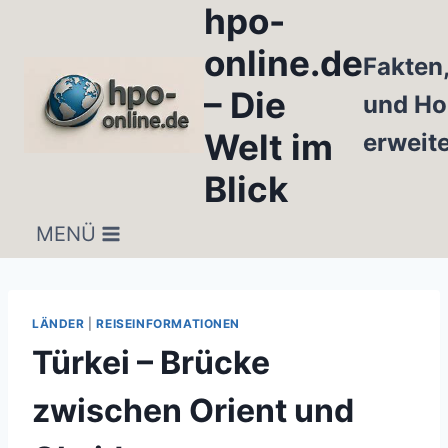
hpo-
Zum
Inhalt
online.de
Fakten
springen
– Die
und Ho
Welt im
erweit
Blick
MENÜ
LÄNDER
|
REISEINFORMATIONEN
Türkei – Brücke
zwischen Orient und