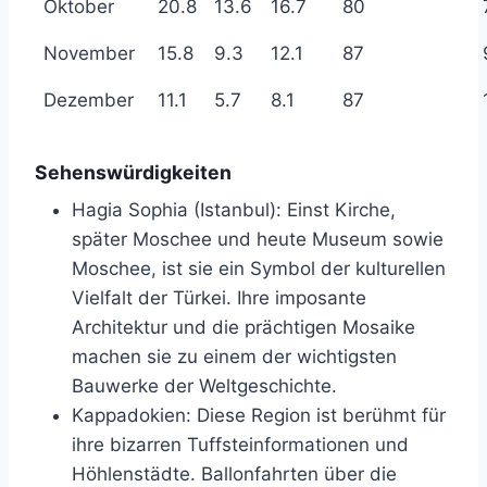
Oktober
20.8
13.6
16.7
80
November
15.8
9.3
12.1
87
Dezember
11.1
5.7
8.1
87
Sehenswürdigkeiten
Hagia Sophia (Istanbul): Einst Kirche,
später Moschee und heute Museum sowie
Moschee, ist sie ein Symbol der kulturellen
Vielfalt der Türkei. Ihre imposante
Architektur und die prächtigen Mosaike
machen sie zu einem der wichtigsten
Bauwerke der Weltgeschichte.
Kappadokien: Diese Region ist berühmt für
ihre bizarren Tuffsteinformationen und
Höhlenstädte. Ballonfahrten über die