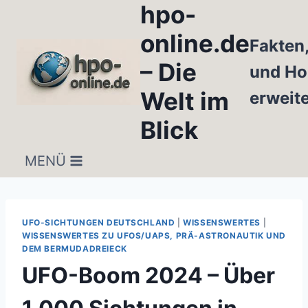
hpo-
Zum
Inhalt
online.de
Fakten
springen
– Die
und Ho
Welt im
erweit
Blick
MENÜ
UFO-SICHTUNGEN DEUTSCHLAND
|
WISSENSWERTES
|
WISSENSWERTES ZU UFOS/UAPS, PRÄ-ASTRONAUTIK UND
DEM BERMUDADREIECK
UFO-Boom 2024 – Über