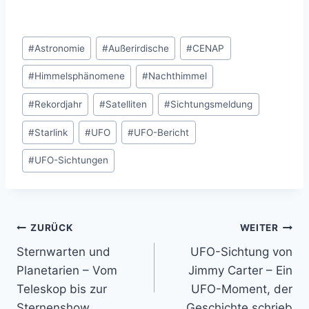
Schlagworte:
#
Astronomie
#
Außerirdische
#
CENAP
#
Himmelsphänomene
#
Nachthimmel
#
Rekordjahr
#
Satelliten
#
Sichtungsmeldung
#
Starlink
#
UFO
#
UFO-Bericht
#
UFO-Sichtungen
Beitragsnavigation
ZURÜCK
WEITER
Sternwarten und
UFO-Sichtung von
Planetarien – Vom
Jimmy Carter – Ein
Teleskop bis zur
UFO-Moment, der
Sternenshow
Geschichte schrieb