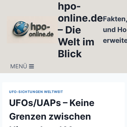
hpo-
Zum
Inhalt
online.de
Fakten
springen
– Die
und Ho
Welt im
erweit
Blick
MENÜ
UFO-SICHTUNGEN WELTWEIT
UFOs/UAPs – Keine
Grenzen zwischen