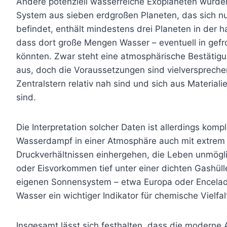
Andere potenziell wasserreiche Exoplaneten wurd
System aus sieben erdgroßen Planeten, das sich nur
befindet, enthält mindestens drei Planeten in der h
dass dort große Mengen Wasser – eventuell in gefro
könnten. Zwar steht eine atmosphärische Bestäti
aus, doch die Voraussetzungen sind vielverspreche
Zentralstern relativ nah sind und sich aus Material
sind.
Die Interpretation solcher Daten ist allerdings ko
Wasserdampf in einer Atmosphäre auch mit extrem
Druckverhältnissen einhergehen, die Leben unmög
oder Eisvorkommen tief unter einer dichten Gashül
eigenen Sonnensystem – etwa Europa oder Encelad
Wasser ein wichtiger Indikator für chemische Vielfa
Insgesamt lässt sich festhalten, dass die moderne 