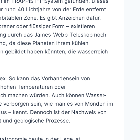
en im TRAPPIST-1-System gefunden. Dieses
 rund 40 Lichtjahre von der Erde entfernt
abitablen Zone. Es gibt Anzeichen dafür,
rener oder flüssiger Form – existieren
gung durch das James-Webb-Teleskop noch
nd, da diese Planeten ihrem kühlen
ien gebildet haben könnten, die wasserreich
mplex. So kann das Vorhandensein von
 hohen Temperaturen oder
lich machen würden. Auch können Wasser-
le verborgen sein, wie man es von Monden im
us – kennt. Dennoch ist der Nachweis von
lt und geologische Prozesse.
Astronomie heute in der Lage ist,