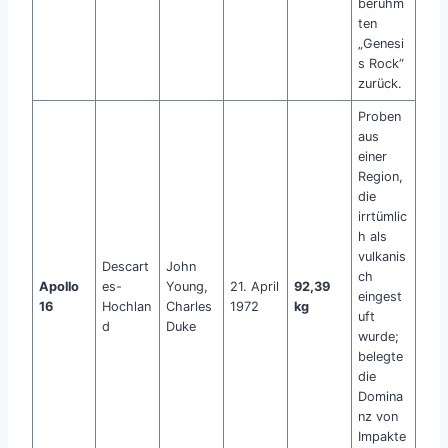
berühm
ten
„Genesi
s Rock“
zurück.
Proben
aus
einer
Region,
die
irrtümlic
h als
vulkanis
Descart
John
ch
Apollo
es-
Young,
21. April
92,39
eingest
16
Hochlan
Charles
1972
kg
uft
d
Duke
wurde;
belegte
die
Domina
nz von
Impakte