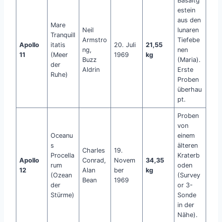
Basaltg
estein
aus den
Mare
Neil
lunaren
Tranquill
Armstro
Tiefebe
Apollo
itatis
20. Juli
21,55
ng,
nen
11
(Meer
1969
kg
Buzz
(Maria).
der
Aldrin
Erste
Ruhe)
Proben
überhau
pt.
Proben
von
Oceanu
einem
s
älteren
Charles
19.
Procella
Kraterb
Apollo
Conrad,
Novem
34,35
rum
oden
12
Alan
ber
kg
(Ozean
(Survey
Bean
1969
der
or 3-
Stürme)
Sonde
in der
Nähe).