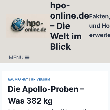
hpo-
Zum
Inhalt
online.de
Fakten
springen
– Die
und Ho
Welt im
erweit
Blick
MENÜ
RAUMFAHRT
|
UNIVERSUM
Die Apollo-Proben –
Was 382 kg