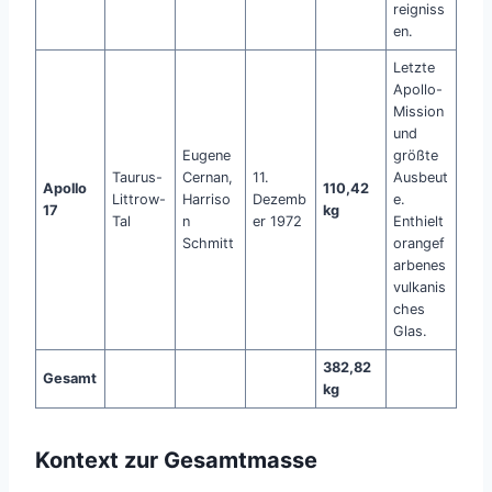
reigniss
en.
Letzte
Apollo-
Mission
und
Eugene
größte
Taurus-
Cernan,
11.
Ausbeut
Apollo
110,42
Littrow-
Harriso
Dezemb
e.
17
kg
Tal
n
er 1972
Enthielt
Schmitt
orangef
arbenes
vulkanis
ches
Glas.
382,82
Gesamt
kg
Kontext zur Gesamtmasse