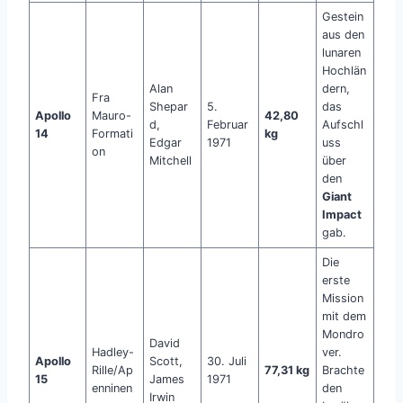
Gestein
aus den
lunaren
Hochlän
Alan
dern,
Fra
Shepar
5.
das
Apollo
Mauro-
42,80
d,
Februar
Aufschl
14
Formati
kg
Edgar
1971
uss
on
Mitchell
über
den
Giant
Impact
gab.
Die
erste
Mission
mit dem
Mondro
David
Hadley-
ver.
Apollo
Scott,
30. Juli
Rille/Ap
77,31 kg
Brachte
15
James
1971
enninen
den
Irwin