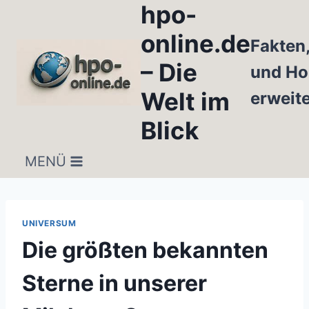
hpo-
Zum
Inhalt
online.de
Fakten
springen
– Die
und Ho
Welt im
erweit
Blick
MENÜ
UNIVERSUM
Die größten bekannten
Sterne in unserer