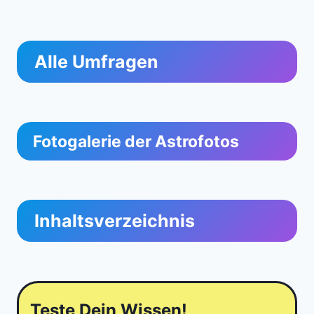
Alle Umfragen
Fotogalerie der Astrofotos
Inhaltsverzeichnis
Teste Dein Wissen!