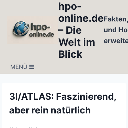
hpo-
Zum
Inhalt
online.de
Fakten
springen
– Die
und Ho
Welt im
erweit
Blick
MENÜ
3I/ATLAS: Faszinierend,
aber rein natürlich